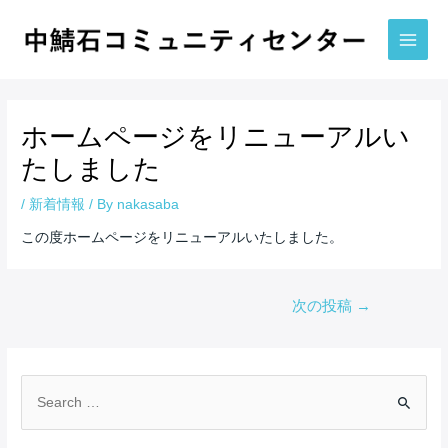
内
容
を
Main
ス
Men
キ
ッ
ホームページをリニューアルい
プ
たしました
/
新着情報
/ By
nakasaba
この度ホームページをリニューアルいたしました。
投
次の投稿
→
稿
ナ
ビ
ゲ
検
ー
索
シ
対
ョ