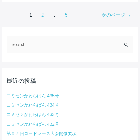
投
1
2
…
5
次のページ
→
稿
の
ペ
ー
検
ジ
索
送
対
り
象
:
最近の投稿
コミセンかわらばん 435号
コミセンかわらばん 434号
コミセンかわらばん 433号
コミセンかわらばん 432号
第５２回ロードレース大会開催要項