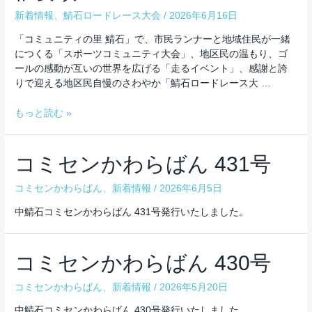
新着情報
、
鯖石ロードレース大会
/
2026年6月16日
「コミュニティの里 鯖石」で、市民ランナーと地域住民が一緒
につくる「スポーツコミュニティ大会」、地区民の温もり、ゴ
ールの感動が互いの世界を広げる「走るイベント」、感謝と誇
りで迎える地区民自慢のさわやか「鯖石ロードレース大 …
第
もっと読む »
５
２
回
コミセンかわらばん 431号
ロ
ー
コミセンかわらばん
、
新着情報
/
2026年6月5日
ド
中鯖石コミセンかわらばん 431号発行いたしました。
レ
ー
ス
コミセンかわらばん 430号
大
会
コミセンかわらばん
、
新着情報
/
2026年5月20日
開
催
中鯖石コミセンかわらばん 430号発行いたしました。