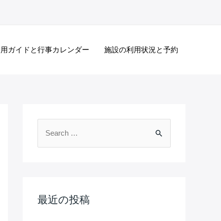
利用ガイドと行事カレンダー
施設の利用状況と予約
検
索
対
象
:
最近の投稿