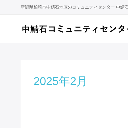
内
新潟県柏崎市中鯖石地区のコミュニティセンター 中鯖
容
を
ス
キ
ッ
プ
2025年2月