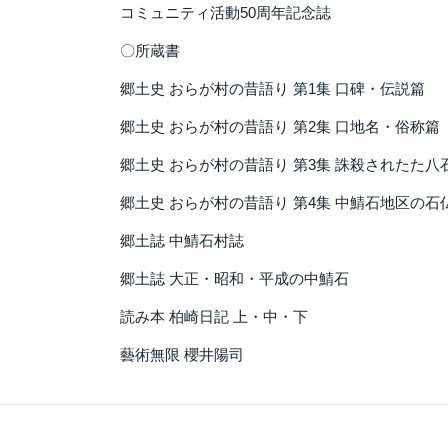
コミュニティ活動50周年記念誌
〇所蔵書
郷土史 おらが村の昔語り 第1集 口碑・伝説篇
郷土史 おらが村の昔語り 第2集 口地名・俗称篇
郷土史 おらが村の昔語り 第3集 誅殺されたた八
郷土史 おらが村の昔語り 第4集 中鯖石地区の石
郷土誌 中鯖石村誌
郷土誌 大正・昭和・平成の中鯖石
読み本 柏崎日記 上・中・下
藝術無限 櫻井陽司