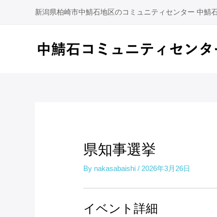
内
新潟県柏崎市中鯖石地区のコミュニティセンター 中鯖
容
を
ス
キ
ッ
プ
県知事選挙
By
nakasabaishi
/
2026年3月26日
イベント詳細