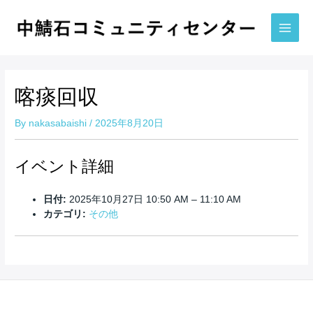
内
容
を
Main
ス
Men
キ
ッ
喀痰回収
プ
By
nakasabaishi
/
2025年8月20日
イベント詳細
日付:
2025年10月27日 10:50 AM
–
11:10 AM
カテゴリ:
その他