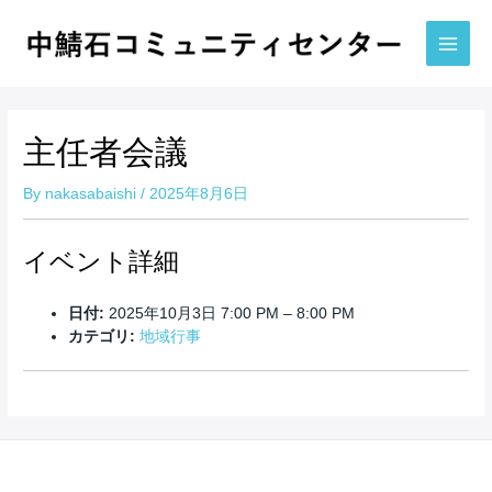
内
容
を
Main
ス
Men
キ
ッ
主任者会議
プ
By
nakasabaishi
/
2025年8月6日
イベント詳細
日付:
2025年10月3日 7:00 PM
–
8:00 PM
カテゴリ:
地域行事