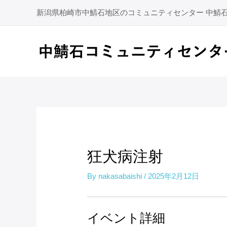
内
新潟県柏崎市中鯖石地区のコミュニティセンター 中鯖
容
を
ス
キ
ッ
プ
狂犬病注射
By
nakasabaishi
/
2025年2月12日
イベント詳細