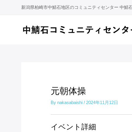
内
新潟県柏崎市中鯖石地区のコミュニティセンター 中鯖
容
を
ス
キ
ッ
プ
元朝体操
By
nakasabaishi
/
2024年11月12日
イベント詳細