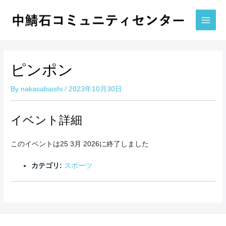
内
容
を
Main
ス
Men
キ
ッ
ピンポン
プ
By
nakasabaishi
/
2023年10月30日
イベント詳細
このイベントは25 3月 2026に終了しました
カテゴリ:
スポーツ